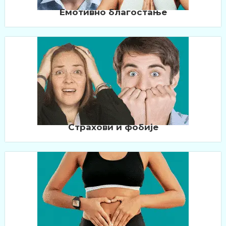
Емотивно благостање
Страхови и фобије