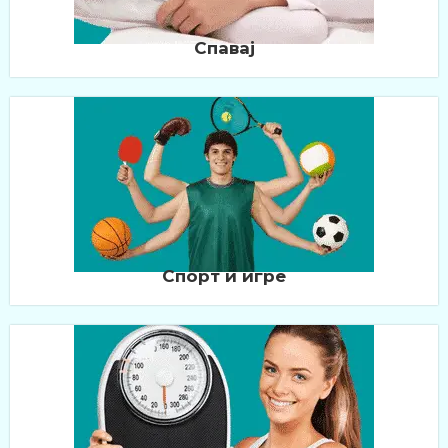
Спавај
Спорт и игре