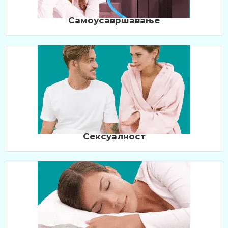
Самоусавршавање
Сексуалност