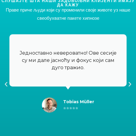
СЛУШАЈТЕ ШТА НАШИ ЗАДОВОЉНИ КЛИЈЕНТИ ИМАЈУ
ДА КАЖУ
Праве приче људи који су променили своје животе уз наше
свеобухватне пакете хипнозе
Укупно 6 фајлова
Тако је! Добићете шест различитих датотека
које ће задовољити ваше специфичне потребе и
преференције, а све по невероватно
Једноставно невероватно! Ове сесије
конкурентној цени од 37 евра.
су ми дале јасноћу и фокус који сам
дуго тражио.
Tobias Müller
⭐⭐⭐⭐⭐