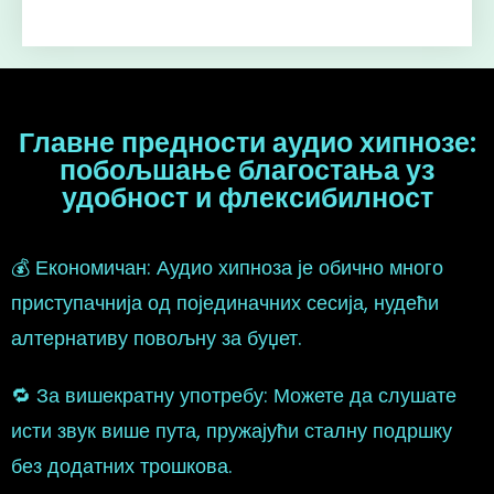
Главне предности аудио хипнозе:
побољшање благостања уз
удобност и флексибилност
💰 Економичан: Аудио хипноза је обично много
приступачнија од појединачних сесија, нудећи
алтернативу повољну за буџет.
🔁 За вишекратну употребу: Можете да слушате
исти звук више пута, пружајући сталну подршку
без додатних трошкова.