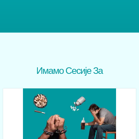
Имамо Сесије За