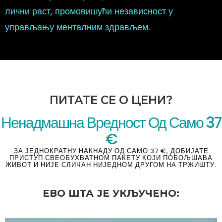
лични раст, промовишући независност у
управљању менталним здрављем.
ПИТАТЕ СЕ О ЦЕНИ?
Ненадмашна Вредност Од Само 37
€
ЗА ЈЕДНОКРАТНУ НАКНАДУ ОД САМО 37 €, ДОБИЈАТЕ
ПРИСТУП СВЕОБУХВАТНОМ ПАКЕТУ КОЈИ ПОБОЉШАВА
ЖИВОТ И НИЈЕ СЛИЧАН НИЈЕДНОМ ДРУГОМ НА ТРЖИШТУ.
ЕВО ШТА ЈЕ УКЉУЧЕНО: