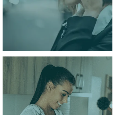
сесијама ходања и слушања.
Са или без музике