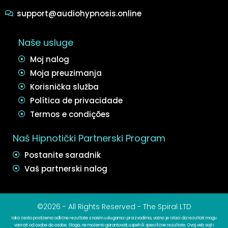
support@audiohypnosis.online
Naše usluge
Moj nalog
Moja preuzimanja
Korisnička služba
Política de privacidade
Termos e condições
Naš Hipnotički Partnerski Program
Postanite saradnik
Vaš partnerski nalog
©2026 - All Rights Reserved - The Spiral LTD
Iako često postižemo odlične rezultate s našim uslugama i proizvodima, važno je istaći da rezultati mogu
varirati od osobe do osobe. Stoga, ne možemo garantovati uspeh ili specifične rezultate. Ovaj veb sajt i