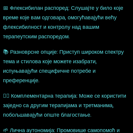
📅 Флексибилан распоред: Слушајте у било које
време које вам одговара, омогућавајући већу
флексибилност и контролу над вашим
терапеутским распоредом.
📚 Разноврсне опције: Приступ широком спектру
тема и стилова које можете изабрати,
испуњавајући специфичне потребе и
преференције.
🧘‍♀ Комплементарна терапија: Може се користити
заједно са другим терапијама и третманима,
побољшавајући опште благостање.
🌱 Лична аутономија: Промовише самопомоћ и