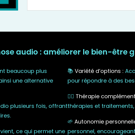
e audio : améliorer le bien-être grâ
nt beaucoup plus
📚
Variété d’options :
Accè
ainsi une alternative
pour répondre à des beso
🧘‍♀️
Thérapie complémenta
o plusieurs fois, offrant
thérapies et traitements,
res.
🌱
Autonomie personnelle
vient, ce qui permet une
personnel, encourageant 