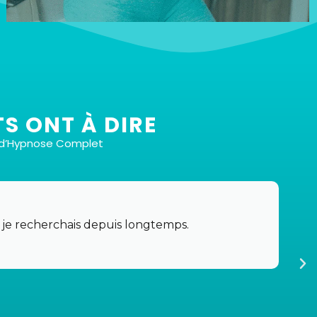
S ONT À DIRE
s d’Hypnose Complet
Total de 6 fichiers
Bien sûr ! Vous aurez six fichiers différents pour
 je recherchais depuis longtemps.
répondre à vos besoins et préférences spécifiques,
le tout pour un prix très compétitif de 37 euros.