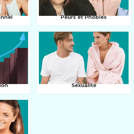
onnel
Peurs et Phobies
ion
Sexualité