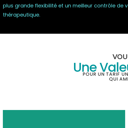
plus grande flexibilité et un meilleur contrôle d
thérapeutique.
VOU
Une Vale
POUR UN TARIF U
QUI AM