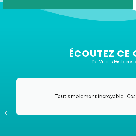
3 Types de Séances Uniques
ÉCOUTEZ CE 
De Vraies Histoire
1:
Version Longue :
Plongez-vous dans une
expérience profonde et transformative.
2:
Version Courte :
Idéal pour les journées
chargées où vous avez besoin d'une réinitialisation
Tout simplement incroyable ! Ces
rapide mais efficace.
3:
Version Active :
Pour ceux qui trouvent la paix
et la concentration dans le mouvement, profitez
de nos sessions de marche et d'écoute.