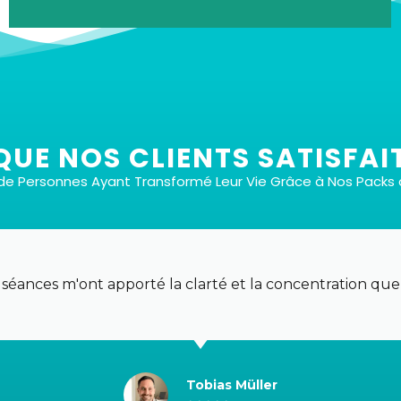
QUE NOS CLIENTS SATISFAIT
s de Personnes Ayant Transformé Leur Vie Grâce à Nos Pack
Avec ou sans musique
Chaque type de séance est proposé en deux
versions : l'une avec une musique de fond
 séances m'ont apporté la clarté et la concentration que
soigneusement sélectionnée pour renforcer votre
transe, et l'autre sans, afin que vous puissiez choisir
le cadre qui vous convient le mieux.
Tobias Müller