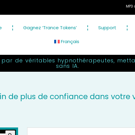
MP3 d'hypnose audio
e
Gagnez ‘Trance Tokens’
Support
Français
 par de véritables hypnothérapeutes, metta
sans IA.
in de plus de confiance dans votre 