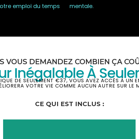
e votre emploi du temps
mentale.
S VOUS DEMANDEZ COMBIEN ÇA COÛ
ur Inégalable À Seul
NIQUE DE SEULEMENT €37, VOUS AVEZ ACCÈS À UN 
ÉLIORERA VOTRE VIE COMME AUCUN AUTRE SUR LE 
CE QUI EST INCLUS :