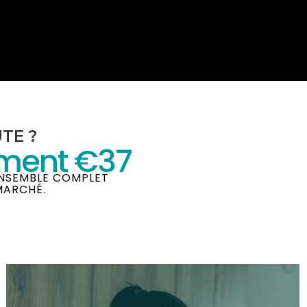
TE ?
ement €37
ENSEMBLE COMPLET
MARCHÉ.