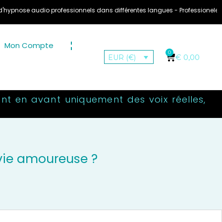
 professionnels dans différentes langues - Professionele Audio Hypnose M
Mon Compte
0
€
0,00
EUR (€)
nt en avant uniquement des voix réelles,
vie amoureuse ?