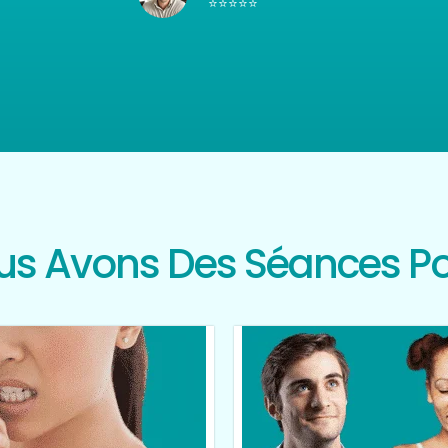
⭐⭐⭐⭐⭐
s Avons Des Séances Po