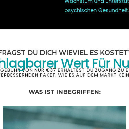
Wachstum und unterstüt
psychischen Gesundheit.
FRAGST DU DICH WIEVIEL ES KOSTET
hlagbarer Wert Für Nu
E GEBÜHR VON NUR €37 ERHALTEST DU ZUGANG ZU 
ERBESSERNDEN PAKET, WIE ES AUF DEM MARKT KEIN
WAS IST INBEGRIFFEN: