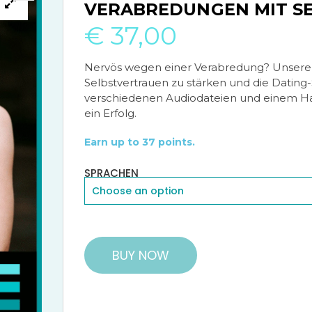
VERABREDUNGEN MIT S
🔍
🔍
€
37,00
Nervös wegen einer Verabredung? Unsere 
Selbstvertrauen zu stärken und die Datin
verschiedenen Audiodateien und einem Han
ein Erfolg.
Earn up to 37 points.
SPRACHEN
BUY NOW