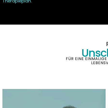
Therapieplan.
Unsc
FÜR EINE EINMALIG
LEBENSV