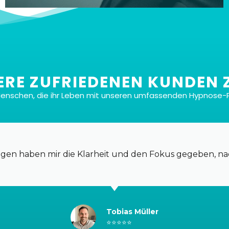
ERE ZUFRIEDENEN KUNDEN 
Menschen, die ihr Leben mit unseren umfassenden Hypnose-
Mit oder ohne Musik
Jede Sitzungsart gibt es in zwei Versionen: eine
mit sorgfältig ausgewählter Hintergrundmusik, um
ungen haben mir die Klarheit und den Fokus gegeben, n
deine Trance zu verstärken, und eine ohne, so dass
du deine bevorzugte Einstellung wählen kannst.
Tobias Müller
⭐⭐⭐⭐⭐