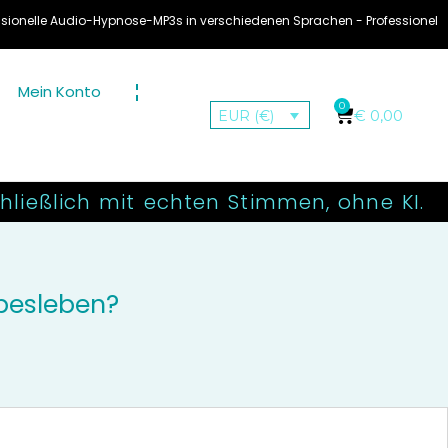
ypnose-MP3s in verschiedenen Sprachen - Professionelle Audio Hypnose MP3
Mein Konto
0
€
0,00
EUR (€)
ließlich mit echten Stimmen, ohne KI.
ebesleben?