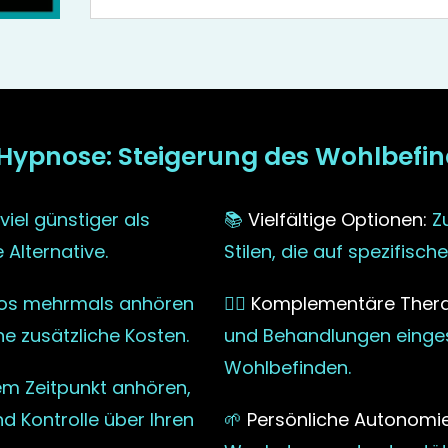
-Hypnose: Steigerung des Wohlbefin
iel günstiger als
📚
Vielfältige Optionen:
Zu
 Alternative.
Stilen, die auf spezifisc
ios mehrmals anhören
🧘‍♀️
Komplementäre Thera
ne zusätzliche Kosten.
und Behandlungen einges
Wohlbefinden.
em Zeitpunkt anhören,
nd Kontrolle über Ihren
🌱
Persönliche Autonomie