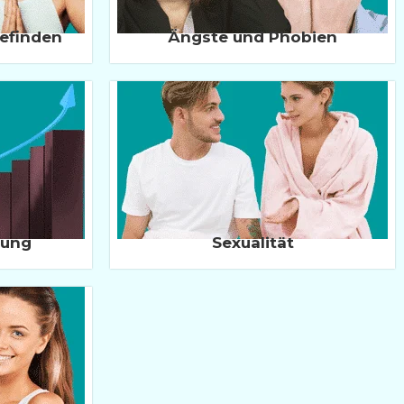
efinden
Ängste und Phobien
rung
Sexualität