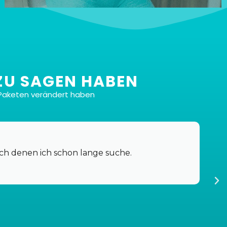
ZU SAGEN HABEN
Paketen verändert haben
Insgesamt 6 Dateien
Klar doch! Du kriegst sechs verschiedene Dateien,
genau auf deine Wünsche und Vorlieben
ach denen ich schon lange suche.
zugeschnitten, und das alles für den Hammerpreis
von 37 Euro.