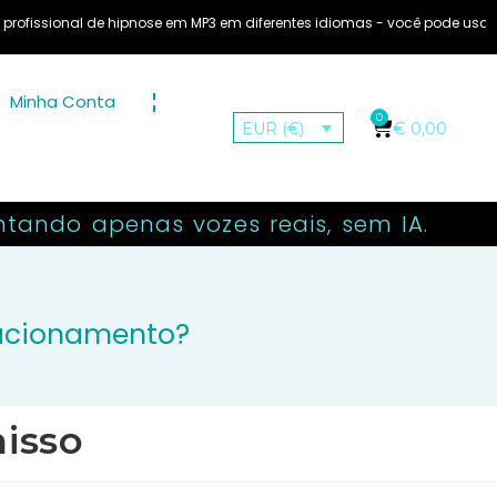
al de hipnose em MP3 em diferentes idiomas - você pode usar o áudio em
Minha Conta
0
€
0,00
EUR (€)
ntando apenas vozes reais, sem IA.
acionamento?
isso