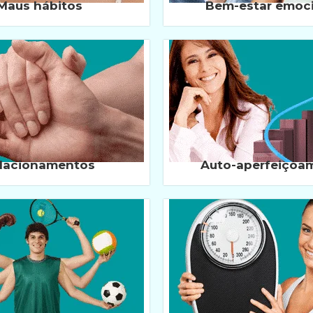
Maus hábitos
Bem-estar emoc
lacionamentos
Auto-aperfeiçoa