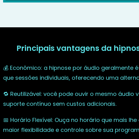
Principais vantagens da hipno
💰 Econômico: a hipnose por áudio geralmente é
que sessões individuais, oferecendo uma altern
🔁 Reutilizável: você pode ouvir o mesmo áudio 
suporte contínuo sem custos adicionais.
📅 Horário Flexível: Ouça no horário que mais lhe
maior flexibilidade e controle sobre sua progra