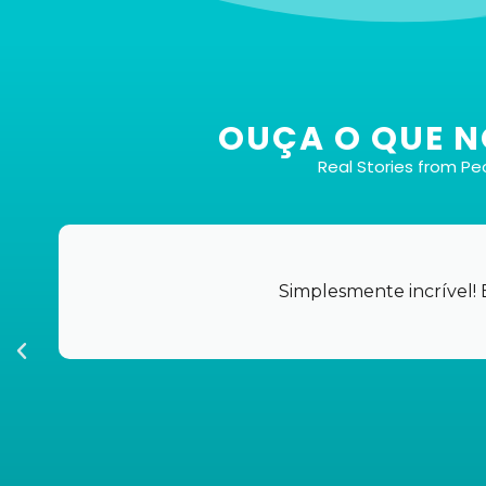
3 tipos de sessão exclusivos
OUÇA O QUE NO
Real Stories from P
1:
Versão longa:
Mergulhe em uma experiência
profunda e transformadora.
2:
Versão curta:
Perfeito para aqueles dias
agitados em que você precisa de uma
Simplesmente incrível!
reinicialização rápida, mas eficaz.
3:
Versão Ativa:
Para aqueles que encontram paz e
foco no movimento, aproveite nossas sessões de
caminhar e ouvir.