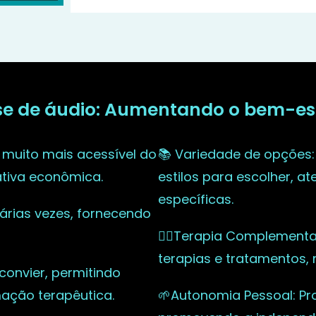
se de áudio: Aumentando o bem-esta
 muito mais acessível do
📚 Variedade de opções
ativa econômica.
estilos para escolher, a
específicas.
várias vezes, fornecendo
🧘‍♀️Terapia Complementa
terapias e tratamentos,
 convier, permitindo
mação terapêutica.
🌱Autonomia Pessoal: Pr