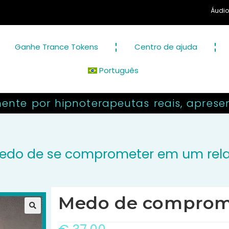
Áudio profission
Ganhe Trance Tokens
Centro de ajuda
Português
ente por hipnoterapeutas reais, aprese
edo de se comprometer em um rel
Medo de comprom
🔍