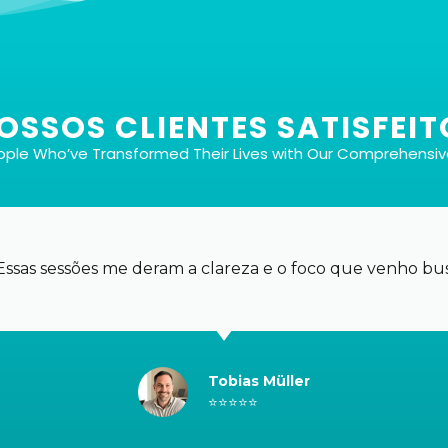
SSOS CLIENTES SATISFEIT
eople Who’ve Transformed Their Lives with Our Comprehensi
Com ou sem música
Cada tipo de sessão vem em duas versões: uma
com música de fundo cuidadosamente
 Essas sessões me deram a clareza e o foco que venho b
selecionada para aprimorar seu transe e outra sem,
para que você possa escolher seu ambiente
preferido.
Tobias Müller
⭐⭐⭐⭐⭐