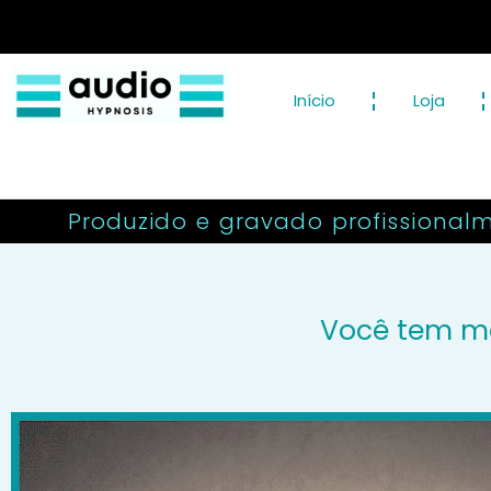
Início
Loja
Produzido e gravado profissionalm
Você tem m