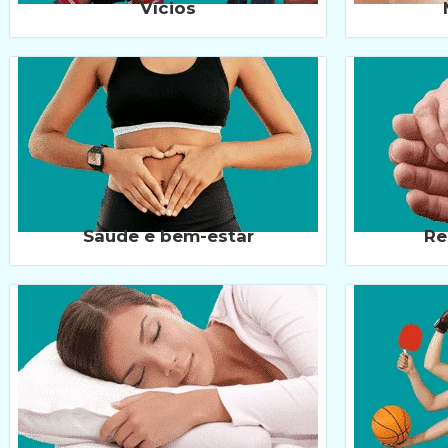
Vícios
Saúde e bem-estar
Re