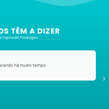
OS TÊM A DIZER
ve Hypnosis Packages
Total de 6 arquivos
Isso mesmo! Você receberá seis arquivos
diferentes para atender às suas necessidades e
uscando há muito tempo.
preferências específicas, tudo pelo preço
incrivelmente competitivo de 37€.