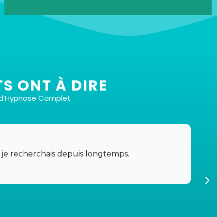
S ONT À DIRE
s d’Hypnose Complet
Total de 6 fichiers
Bien sûr ! Vous aurez six fichiers différents pour
 je recherchais depuis longtemps.
répondre à vos besoins et préférences spécifiques,
le tout pour un prix très compétitif de 37 euros.