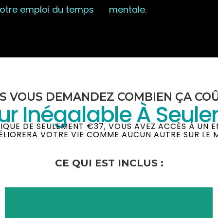
e votre emploi du temps
mentale.
S VOUS DEMANDEZ COMBIEN ÇA COÛ
ur Inégalable À Seul
NIQUE DE SEULEMENT €37, VOUS AVEZ ACCÈS À UN 
ÉLIORERA VOTRE VIE COMME AUCUN AUTRE SUR LE 
CE QUI EST INCLUS :