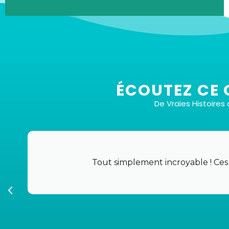
3 Types de Séances Uniques
ÉCOUTEZ CE 
De Vraies Histoire
1:
Version Longue :
Plongez-vous dans une
expérience profonde et transformative.
2:
Version Courte :
Idéal pour les journées
chargées où vous avez besoin d'une réinitialisation
Tout simplement incroyable ! Ces
rapide mais efficace.
3:
Version Active :
Pour ceux qui trouvent la paix
et la concentration dans le mouvement, profitez
de nos sessions de marche et d'écoute.