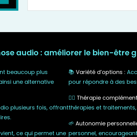
e audio : améliorer le bien-être grâ
nt beaucoup plus
📚
Variété d’options :
Accè
ainsi une alternative
pour répondre à des beso
🧘‍♀️
Thérapie complémenta
o plusieurs fois, offrant
thérapies et traitements,
res.
🌱
Autonomie personnelle
vient, ce qui permet une
personnel, encourageant 