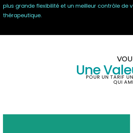
plus grande flexibilité et un meilleur contrôle d
thérapeutique.
VOU
Une Vale
POUR UN TARIF U
QUI AM