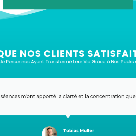
QUE NOS CLIENTS SATISFAIT
s de Personnes Ayant Transformé Leur Vie Grâce à Nos Pack
Avec ou sans musique
Chaque type de séance est proposé en deux
versions : l'une avec une musique de fond
 séances m'ont apporté la clarté et la concentration que
soigneusement sélectionnée pour renforcer votre
transe, et l'autre sans, afin que vous puissiez choisir
le cadre qui vous convient le mieux.
Tobias Müller