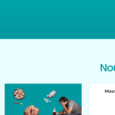
Nou
Mau