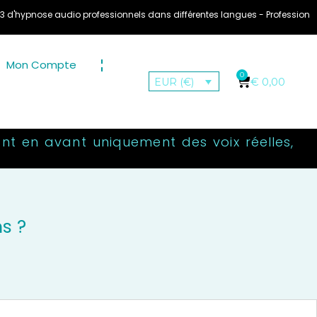
 audio professionnels dans différentes langues - Professionele Audio Hyp
Mon Compte
0
€
0,00
EUR (€)
nt en avant uniquement des voix réelles,
s ?