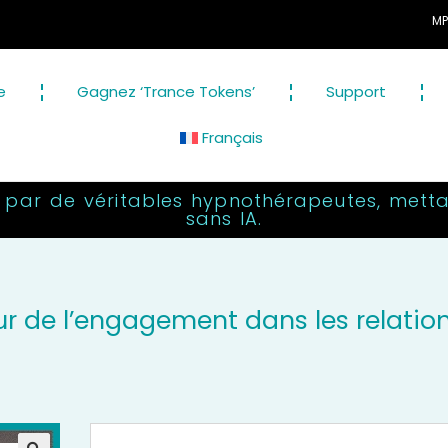
MP3 d'hypnose
e
Gagnez ‘Trance Tokens’
Support
Français
 par de véritables hypnothérapeutes, metta
sans IA.
ur de l’engagement dans les relation