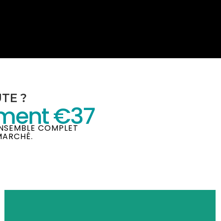
TE ?
ement €37
ENSEMBLE COMPLET
MARCHÉ.