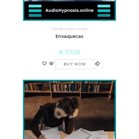
Saúde e bem-estar
Enxaquecas
€
37,00
BUY NOW