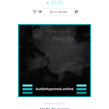
€
37,00
BUY NOW
Medos e fobias