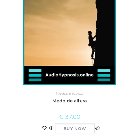
Medos e fobias
Medo de altura
€
37,00
BUY NOW