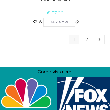
Medo do escuro
€
37,00
BUY NOW
1
2
Como visto em: