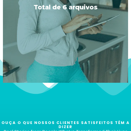
selecionada para aprimorar seu transe e outra sem,
Total de 6 arquivos
para que você possa escolher seu ambiente
preferido.
OUÇA O QUE NOSSOS CLIENTES SATISFEITOS TÊM A
DIZER