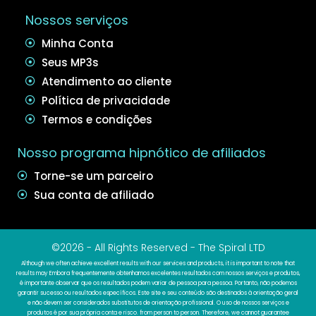
Nossos serviços
Minha Conta
Seus MP3s
Atendimento ao cliente
Política de privacidade
Termos e condições
Nosso programa hipnótico de afiliados
Torne-se um parceiro
Sua conta de afiliado
©2026 - All Rights Reserved - The Spiral LTD
Although we often achieve excellent results with our services and products, it is important to note that
results may Embora frequentemente obtenhamos excelentes resultados com nossos serviços e produtos,
é importante observar que os resultados podem variar de pessoa para pessoa. Portanto, não podemos
garantir sucesso ou resultados específicos. Este site e seu conteúdo são destinados à orientação geral
e não devem ser considerados substitutos de orientação profissional. O uso de nossos serviços e
produtos é por sua própria conta e risco. from person to person. Therefore, we cannot guarantee