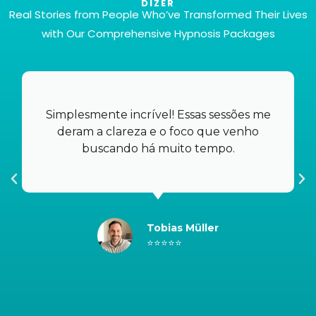
DIZER
Real Stories from People Who’ve Transformed Their Lives
with Our Comprehensive Hypnosis Packages
Total de 6 arquivos
Isso mesmo! Você receberá seis arquivos
diferentes para atender às suas necessidades e
preferências específicas, tudo pelo preço
Simplesmente incrível! Essas sessões me
incrivelmente competitivo de 37€.
deram a clareza e o foco que venho
buscando há muito tempo.
Tobias Müller
⭐⭐⭐⭐⭐