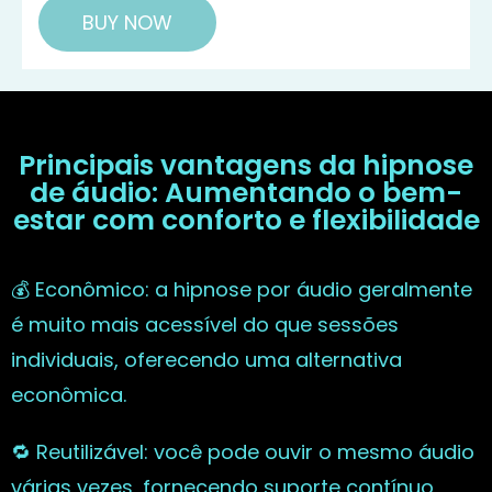
BUY NOW
Principais vantagens da hipnose
de áudio: Aumentando o bem-
estar com conforto e flexibilidade
💰 Econômico: a hipnose por áudio geralmente
é muito mais acessível do que sessões
individuais, oferecendo uma alternativa
econômica.
🔁 Reutilizável: você pode ouvir o mesmo áudio
várias vezes, fornecendo suporte contínuo