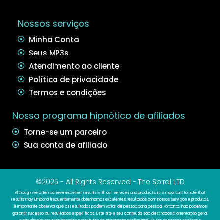
Nossos serviços
Minha Conta
Seus MP3s
Atendimento ao cliente
Política de privacidade
Termos e condições
Nosso programa hipnótico de afiliados
Torne-se um parceiro
Sua conta de afiliado
©2026 - All Rights Reserved - The Spiral LTD
Although we often achieve excellent results with our services and products, it is important to note that
results may Embora frequentemente obtenhamos excelentes resultados com nossos serviços e produtos,
é importante observar que os resultados podem variar de pessoa para pessoa. Portanto, não podemos
garantir sucesso ou resultados específicos. Este site e seu conteúdo são destinados à orientação geral