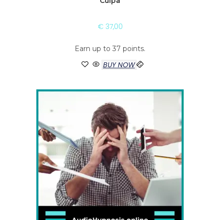
Culpa
€
37,00
Earn up to 37 points.
BUY NOW