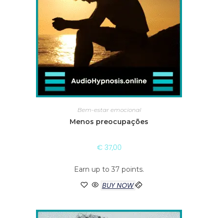
Bem-estar emocional
Menos preocupações
€
37,00
Earn up to 37 points.
BUY NOW