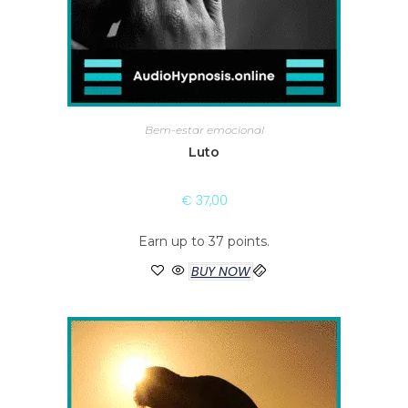
Bem-estar emocional
Luto
€
37,00
Earn up to 37 points.
BUY NOW