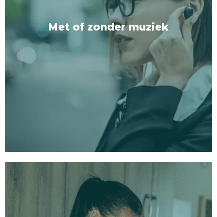
2:
Korte Versie:
Ideaal voor drukke dagen wanneer
je een snelle maar effectieve reset nodig hebt.
Met of zonder muziek
3:
Actieve Versie:
Voor degenen die rust en focus
vinden in beweging, geniet van onze wandel-en-
luister-sessies.