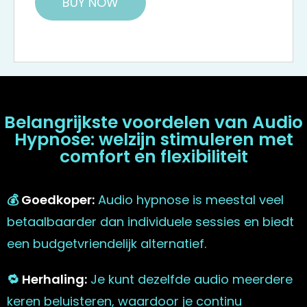
BUY NOW
Belangrijkste voordelen van Audio
Hypnose: welzijn stimuleren met
comfort en flexibiliteit
💰
Goedkoper:
Audio hypnose is meestal veel
betaalbaarder dan individuele sessies en biedt
een budgetvriendelijk alternatief.
🔁
Herhaling:
Je kunt dezelfde audio meerdere
keren beluisteren, waardoor je continu