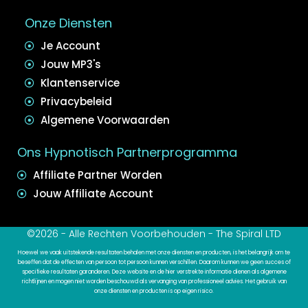
Onze Diensten
Je Account
Jouw MP3's
Klantenservice
Privacybeleid
Algemene Voorwaarden
Ons Hypnotisch Partnerprogramma
Affiliate Partner Worden
Jouw Affiliate Account
©2026 - Alle Rechten Voorbehouden - The Spiral LTD
Hoewel we vaak uitstekende resultaten behalen met onze diensten en producten, is het belangrijk om te
beseffen dat de effecten van persoon tot persoon kunnen verschillen. Daarom kunnen we geen succes of
specifieke resultaten garanderen. Deze website en de hier verstrekte informatie dienen als algemene
richtlijnen en mogen niet worden beschouwd als vervanging van professioneel advies. Het gebruik van
onze diensten en producten is op eigen risico.