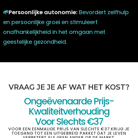
🌱
Persoonlijke autonomie:
Bevordert zelfhulp
en persoonlijke groei en stimuleert
onafhankelijkheid in het omgaan met
geestelijke gezondheid.
VRAAG JE JE AF WAT HET KOST?
Ongeëvenaarde Prijs-
Kwaliteitverhouding
Voor Slechts €37
VOOR EEN EENMALIGE PRIJS VAN SLECHTS €37 KRIJG JE
TOEGANG TOT EEN UITGEBREID PAKKET DAT JE LEVEN
VERBETERT ALS GEEN ANDER OP DE MARKT.