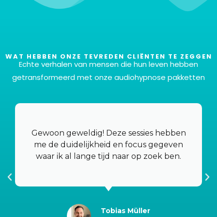
WAT HEBBEN ONZE TEVREDEN CLIËNTEN TE ZEGGEN
Echte verhalen van mensen die hun leven hebben
getransformeerd met onze audiohypnose pakketten
6 bestanden in totaal
Zeker weten! Je krijgt zes verschillende bestanden
om aan jouw specifieke wensen en voorkeuren te
Gewoon geweldig! Deze sessies hebben
voldoen, allemaal voor de ongelooflijk scherpe prijs
me de duidelijkheid en focus gegeven
van 37 euro.
waar ik al lange tijd naar op zoek ben.
Tobias Müller