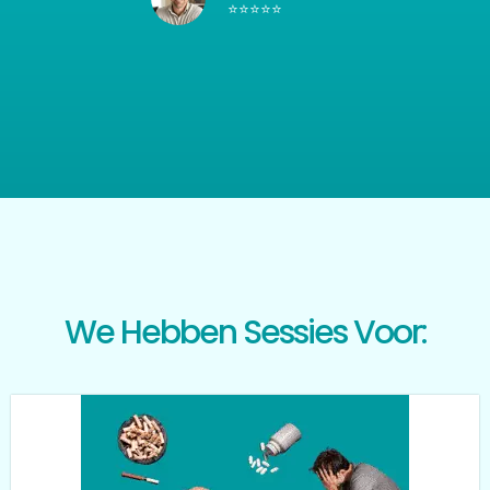
⭐⭐⭐⭐⭐
We Hebben Sessies Voor: