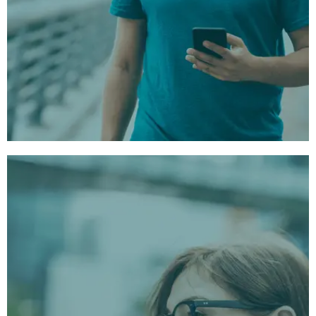
3 Unieke Sessietypes
1:
Lange Versie:
Laat jezelf onderdompelen in een
diepgaande, transformerende ervaring.