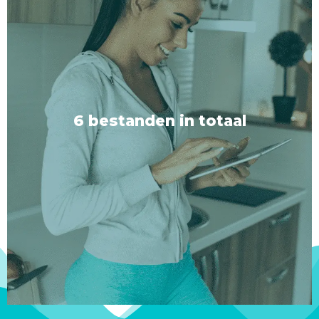
Met of zonder muziek
Elk sessietype wordt geleverd in twee versies: één
met zorgvuldig samengestelde
achtergrondmuziek om je trance te versterken, en
6 bestanden in totaal
één zonder, zodat je de setting van je voorkeur
kunt kiezen.