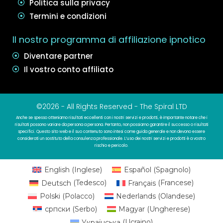
Politica sulla privacy
Termini e condizioni
Il nostro programma di affiliazione ipnotico
Diventare partner
Il vostro conto affiliato
©2026 - All Rights Reserved - The Spiral LTD
Anche se spesso otteniamo risultati eccellenti con i nostri servizi e prodotti, è importante notare che i
risultati possono variare da persona a persona. Pertanto, non possiamo garantire il successo o risultati
specifici. Questo sito web e il suo contenuto sono intesi come guida generale e non devono essere
considerati un sostituto della consulenza professionale. L’uso dei nostri servizi e prodotti è a vostro
rischio e pericolo.
English
(
Inglese
)
Español
(
Spagnolo
)
Deutsch
(
Tedesco
)
Français
(
Francese
)
Polski
(
Polacco
)
Nederlands
(
Olandese
)
српски
(
Serbo
)
Magyar
(
Ungherese
)
Українська
(
Ucraino
)