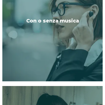
2:
Versione breve:
Perfetto per quelle giornate
impegnative in cui hai bisogno di un reset rapido
ma efficace.
Con o senza musica
3:
Versione attiva:
Per coloro che trovano pace e
concentrazione nel movimento, goditi le nostre
sessioni di camminata e ascolto.
ACQUISTA ORA