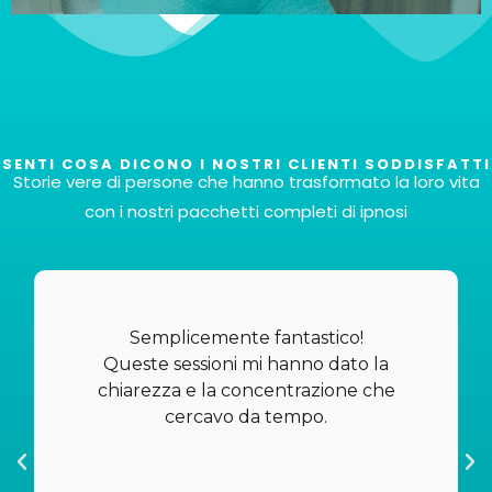
SENTI COSA DICONO I NOSTRI CLIENTI SODDISFATTI
Storie vere di persone che hanno trasformato la loro vita
Totale di 6 file
con i nostri pacchetti completi di ipnosi
Proprio così! Avrai a disposizione sei file diversi per
soddisfare le tue esigenze e preferenze specifiche,
il tutto al prezzo incredibilmente competitivo di
Semplicemente fantastico!
37€.
Queste sessioni mi hanno dato la
chiarezza e la concentrazione che
ACQUISTA ORA
cercavo da tempo.