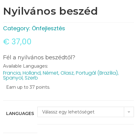
Nyilvános beszéd
Category:
Önfejlesztés
€
37,00
Fél a nyilvános beszédtől?
Available Languages:
Francia
,
Holland
,
Német
,
Olasz
,
Portugál (Brazília)
,
Spanyol
,
Szerb
Earn up to 37 points.
Válassz egy lehetőséget
LANGUAGES