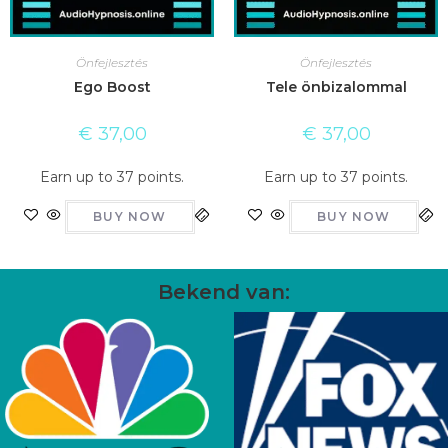
Önfejlesztés
Önfejlesztés
Ego Boost
Tele önbizalommal
€
37,00
€
37,00
Earn up to 37 points.
Earn up to 37 points.
BUY NOW
BUY NOW
Bekend van: