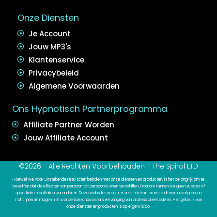
Onze Diensten
Je Account
Jouw MP3's
Klantenservice
Privacybeleid
Algemene Voorwaarden
Ons Hypnotisch Partnerprogramma
Affiliate Partner Worden
Jouw Affiliate Account
©2026 - Alle Rechten Voorbehouden - The Spiral LTD
Hoewel we vaak uitstekende resultaten behalen met onze diensten en producten, is het belangrijk om te
beseffen dat de effecten van persoon tot persoon kunnen verschillen. Daarom kunnen we geen succes of
specifieke resultaten garanderen. Deze website en de hier verstrekte informatie dienen als algemene
richtlijnen en mogen niet worden beschouwd als vervanging van professioneel advies. Het gebruik van
onze diensten en producten is op eigen risico.