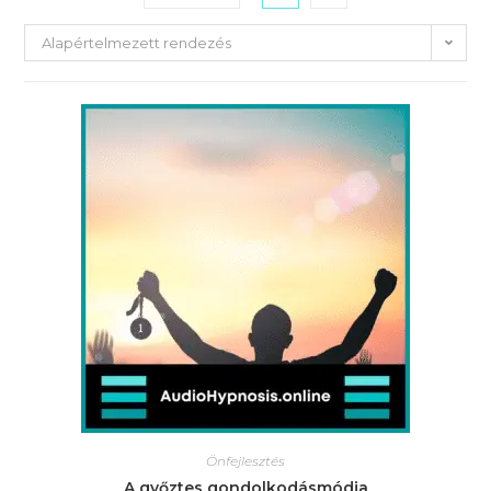
Alapértelmezett rendezés
Önfejlesztés
A győztes gondolkodásmódja