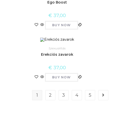
Ego Boost
€
37,00
BUY NOW
Szexualitás
Erekciós zavarok
€
37,00
BUY NOW
1
2
3
4
5