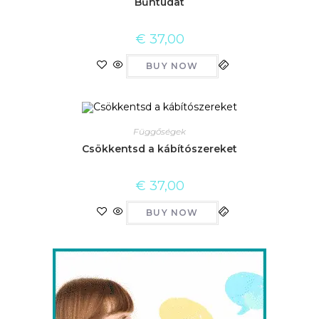
Bűntudat
€
37,00
BUY NOW
Függőségek
Csökkentsd a kábítószereket
€
37,00
BUY NOW