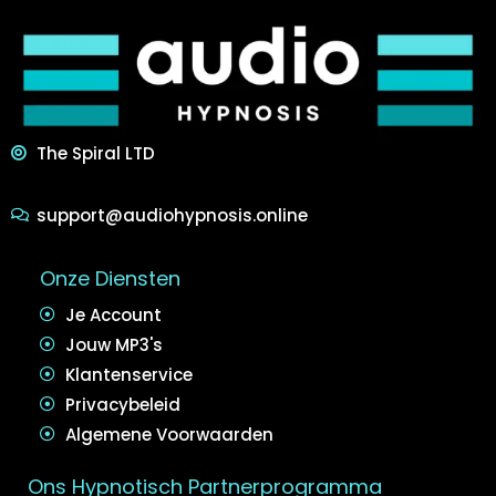
The Spiral LTD
support@audiohypnosis.online
Onze Diensten
Je Account
Jouw MP3's
Klantenservice
Privacybeleid
Algemene Voorwaarden
Ons Hypnotisch Partnerprogramma