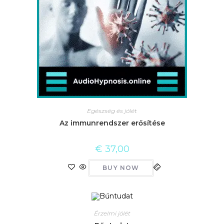
Egészség és jólét
Az immunrendszer erősítése
€
37,00
BUY NOW
Érzelmi jólét