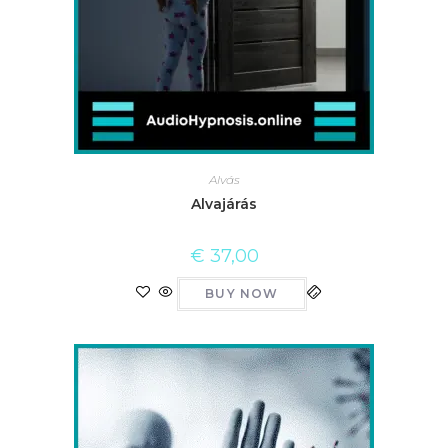
Alvás
Alvajárás
€
37,00
BUY NOW