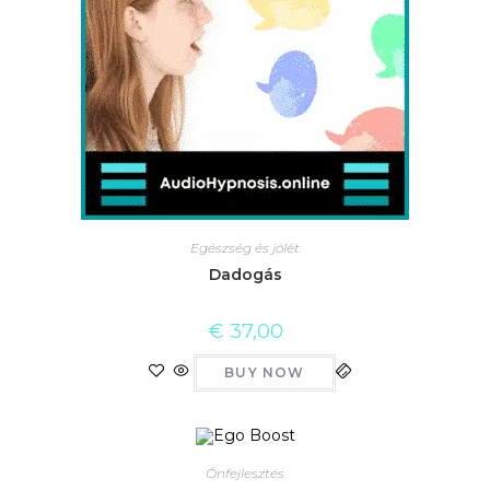
Egészség és jólét
Dadogás
€
37,00
BUY NOW
Önfejlesztés