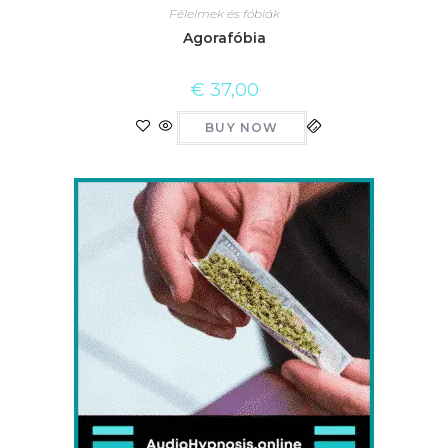
Félelmek és fóbiák
Agorafóbia
€
37,00
BUY NOW