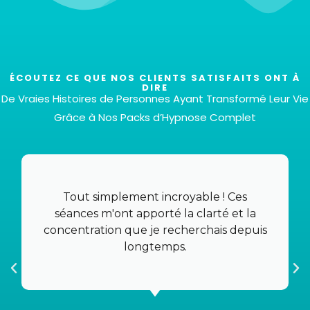
ÉCOUTEZ CE QUE NOS CLIENTS SATISFAITS ONT À
DIRE
De Vraies Histoires de Personnes Ayant Transformé Leur Vie
Grâce à Nos Packs d’Hypnose Complet
Total de 6 fichiers
Bien sûr ! Vous aurez six fichiers différents pour
répondre à vos besoins et préférences spécifiques,
Tout simplement incroyable ! Ces
le tout pour un prix très compétitif de 37 euros.
séances m'ont apporté la clarté et la
concentration que je recherchais depuis
longtemps.