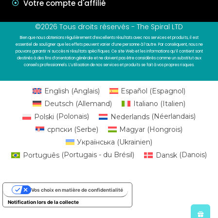
Votre compte d'affilié
©2026 Tous droits réservés - The Spiral LTD
Bien que nous obtenions régulièrement d’excellents résultats avec nos services et produits, il est
essentiel de souligner que les effets peuvent varier d’une personne à l’autre. Par conséquent, nous ne
pouvons garantir ni succès ni résultats spécifiques. Ce site Web et les informations qu’il contient sont
destinés à des fins d’orientation générale et ne doivent pas être considérés comme un substitut aux
conseils professionnels. L’utilisation de nos services et produits se fait à vos propres risques.
English
(
Anglais
)
Español
(
Espagnol
)
Deutsch
(
Allemand
)
Italiano
(
Italien
)
Polski
(
Polonais
)
Nederlands
(
Néerlandais
)
српски
(
Serbe
)
Magyar
(
Hongrois
)
Українська
(
Ukrainien
)
Português
(
Portugais - du Brésil
)
Dansk
(
Danois
)
Vos choix en matière de confidentialité
Notification lors de la collecte