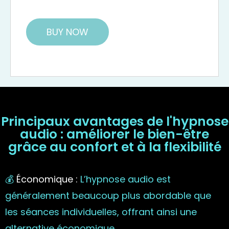
BUY NOW
Principaux avantages de l'hypnose
audio : améliorer le bien-être
grâce au confort et à la flexibilité
💰
Économique :
L’hypnose audio est
généralement beaucoup plus abordable que
les séances individuelles, offrant ainsi une
alternative économique.