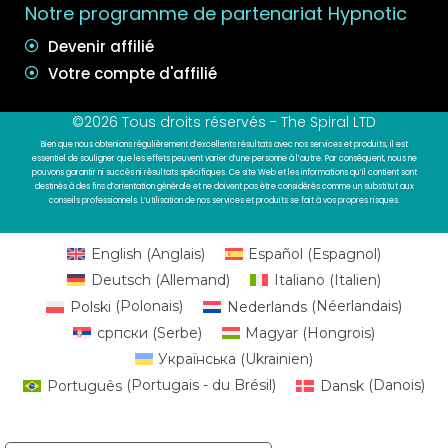
Notre programme de partenariat Hypnotic
Devenir affilié
Votre compte d'affilié
©2026 Tous droits réservés - The Spiral LTD
Bien que nous obtenions régulièrement d’excellents résultats avec nos services et produits, il est
essentiel de souligner que les effets peuvent varier d’une personne à l’autre. Par conséquent, nous ne
pouvons garantir ni succès ni résultats spécifiques. Ce site Web et les informations qu’il contient sont
destinés à des fins d’orientation générale et ne doivent pas être considérés comme un substitut aux
conseils professionnels. L’utilisation de nos services et produits se fait à vos propres risques.
English
(
Anglais
)
Español
(
Espagnol
)
Deutsch
(
Allemand
)
Italiano
(
Italien
)
Polski
(
Polonais
)
Nederlands
(
Néerlandais
)
српски
(
Serbe
)
Magyar
(
Hongrois
)
Українська
(
Ukrainien
)
Português
(
Portugais - du Brésil
)
Dansk
(
Danois
)