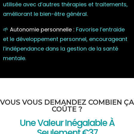
utilisée avec d’autres thérapies et traitements,
améliorant le bien-être général.
🌱
Autonomie personnelle :
Favorise l’entraide
et le développement personnel, encourageant
l’indépendance dans la gestion de la santé
mentale.
VOUS VOUS DEMANDEZ COMBIEN ÇA
COÛTE ?
Une Valeur Inégalable À
Seulement €37