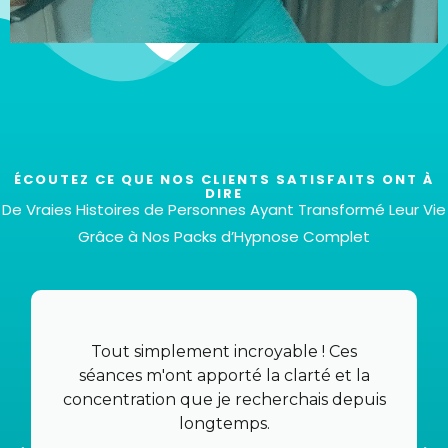
ÉCOUTEZ CE QUE NOS CLIENTS SATISFAITS ONT À
DIRE
De Vraies Histoires de Personnes Ayant Transformé Leur Vie
Grâce à Nos Packs d’Hypnose Complet
Total de 6 fichiers
Bien sûr ! Vous aurez six fichiers différents pour
répondre à vos besoins et préférences spécifiques,
Tout simplement incroyable ! Ces
le tout pour un prix très compétitif de 37 euros.
séances m'ont apporté la clarté et la
concentration que je recherchais depuis
longtemps.