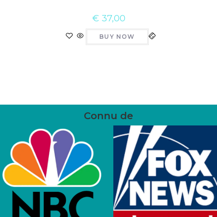
€
37,00
BUY NOW
Connu de