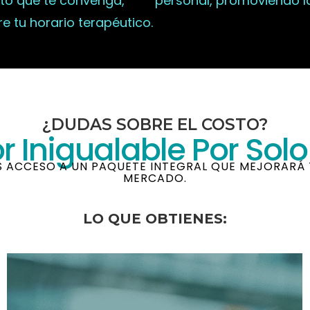
o que te convenga,
personal, promoviendo la
e tu horario terapéutico.
¿DUDAS SOBRE EL COSTO?
r Inigualable Por Sol
ES ACCESO A UN PAQUETE INTEGRAL QUE MEJORAR
MERCADO.
LO QUE OBTIENES: