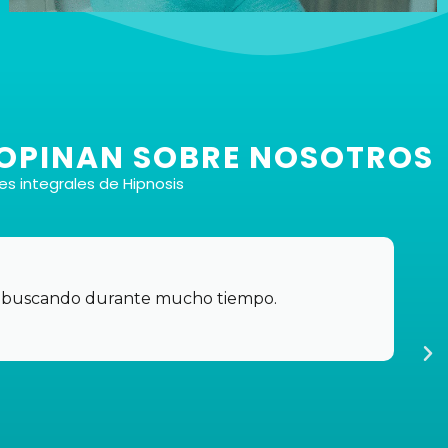
 OPINAN SOBRE NOSOTROS
s integrales de Hipnosis
Total de 6 archivos
¡Eso es! Vas a recibir seis archivos diferentes para
satisfacer tus necesidades y preferencias
do buscando durante mucho tiempo.
específicas, todo por el precio súper competitivo
de 37 euros.