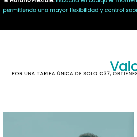
📅 Horario Flexible:
Escucha en cualquier moment
permitiendo una mayor flexibilidad y control sobr
Valo
POR UNA TARIFA ÚNICA DE SOLO €37, OBTIEN