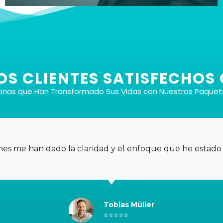
OS CLIENTES SATISFECHOS
sonas que Han Transformado Sus Vidas con Nuestros Paquete
Con o sin música
Cada tipo de sesión se ofrece en dos versiones:
una con música de fondo cuidadosamente
iones me han dado la claridad y el enfoque que he esta
seleccionada para potenciar el trance y otra sin
música, para que pueda elegir el entorno que
prefiera.
Tobias Müller
⭐⭐⭐⭐⭐