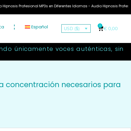
ional MP3s en Diferentes Idiomas - Audio Hipnosis Profesional MP3's in ve
ta
Español
0
€
0,00
USD ($)
ndo únicamente voces auténticas, sin
 la concentración necesarios para