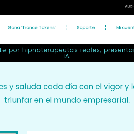
Audio Hipnosis Profes
Gana ‘Trance Tokens’
Soporte
Mi cuen
e por hipnoterapeutas reales, presenta
IA.
s y saluda cada día con el vigor y
triunfar en el mundo empresarial.