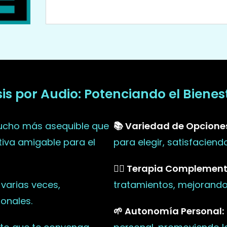
sis por Audio: Potenciando el Biene
mucho más asequible que
📚 Variedad de Opcione
ativa amigable para el
para elegir, satisfacien
🧘‍♀️ Terapia Complement
varias veces,
tratamientos, mejorando 
onales.
🌱 Autonomía Personal: