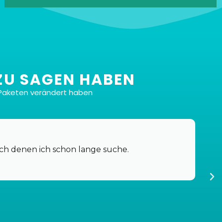
ZU SAGEN HABEN
Paketen verändert haben
Insgesamt 6 Dateien
Klar doch! Du kriegst sechs verschiedene Dateien,
genau auf deine Wünsche und Vorlieben
ach denen ich schon lange suche.
zugeschnitten, und das alles für den Hammerpreis
von 37 Euro.