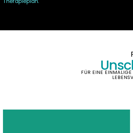
Therapieplan.
Unsc
FÜR EINE EINMALIG
LEBENSV