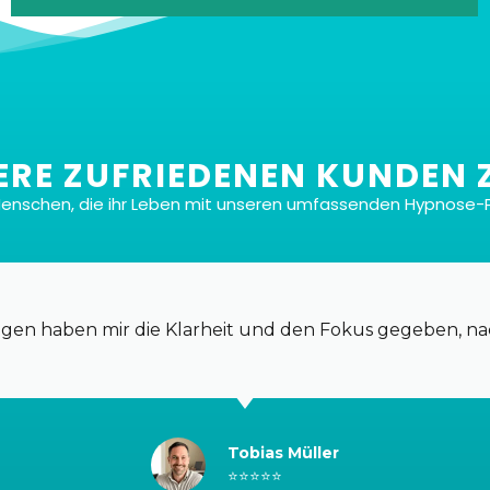
ERE ZUFRIEDENEN KUNDEN 
Menschen, die ihr Leben mit unseren umfassenden Hypnose-
Mit oder ohne Musik
Jede Sitzungsart gibt es in zwei Versionen: eine
mit sorgfältig ausgewählter Hintergrundmusik, um
ungen haben mir die Klarheit und den Fokus gegeben, n
deine Trance zu verstärken, und eine ohne, so dass
du deine bevorzugte Einstellung wählen kannst.
Tobias Müller
⭐⭐⭐⭐⭐