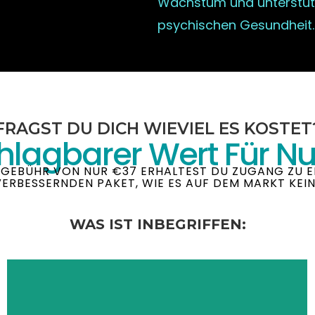
Wachstum und unterstüt
psychischen Gesundheit.
FRAGST DU DICH WIEVIEL ES KOSTET
hlagbarer Wert Für Nu
E GEBÜHR VON NUR €37 ERHALTEST DU ZUGANG ZU 
ERBESSERNDEN PAKET, WIE ES AUF DEM MARKT KEIN
WAS IST INBEGRIFFEN: