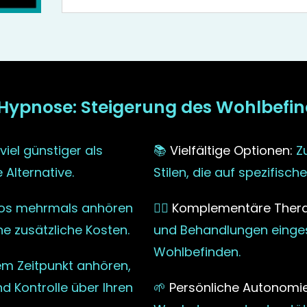
-Hypnose: Steigerung des Wohlbefin
iel günstiger als
📚
Vielfältige Optionen:
Zu
 Alternative.
Stilen, die auf spezifisc
ios mehrmals anhören
🧘‍♀️
Komplementäre Thera
ne zusätzliche Kosten.
und Behandlungen einges
Wohlbefinden.
em Zeitpunkt anhören,
nd Kontrolle über Ihren
🌱
Persönliche Autonomie