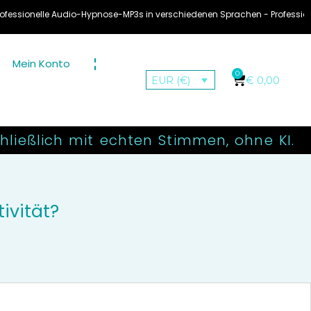
e Audio-Hypnose-MP3s in verschiedenen Sprachen - Professionelle Audio Hy
Mein Konto
0
€
0,00
EUR (€)
ließlich mit echten Stimmen, ohne KI.
ivität?