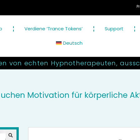
Professionell
p
Verdiene ‘Trance Tokens’
Support
Deutsch
en von echten Hypnotherapeuten, aussch
auchen Motivation für körperliche Akt