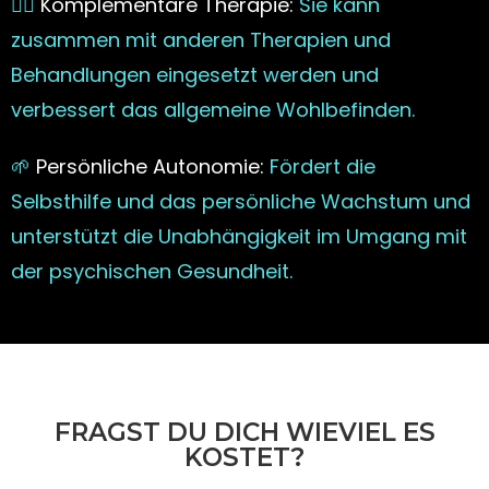
🧘‍♀️
Komplementäre Therapie:
Sie kann
zusammen mit anderen Therapien und
Behandlungen eingesetzt werden und
verbessert das allgemeine Wohlbefinden.
🌱
Persönliche Autonomie:
Fördert die
Selbsthilfe und das persönliche Wachstum und
unterstützt die Unabhängigkeit im Umgang mit
der psychischen Gesundheit.
FRAGST DU DICH WIEVIEL ES
KOSTET?