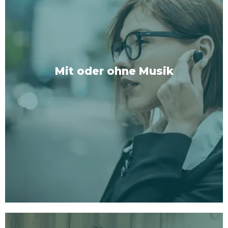
1:
Lange Version:
Tauch ein in ein tiefes,
veränderndes Erlebnis.
2:
Kurze Version:
Ideal für die hektischen Tage,
wenn du schnell aber wirksam abschalten musst.
Mit oder ohne Musik
3:
Aktive Version:
Für diejenigen, die in Bewegung
Ruhe und Konzentration finden, probiert unsere
Geh-und-Hör-Sessions aus.