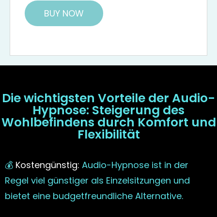
BUY NOW
Die wichtigsten Vorteile der Audio-
Hypnose: Steigerung des
Wohlbefindens durch Komfort und
Flexibilität
💰
Kostengünstig:
Audio-Hypnose ist in der
Regel viel günstiger als Einzelsitzungen und
bietet eine budgetfreundliche Alternative.