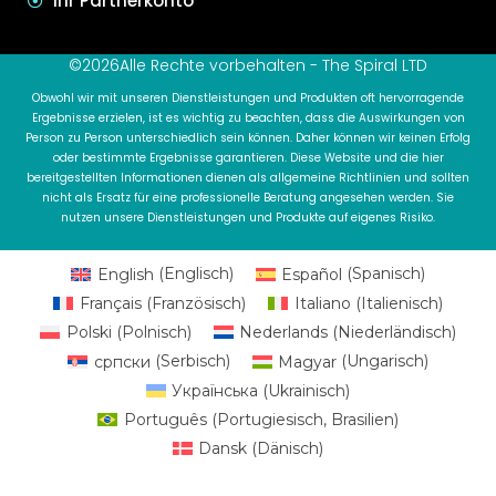
Ihr Partnerkonto
©2026Alle Rechte vorbehalten - The Spiral LTD
Obwohl wir mit unseren Dienstleistungen und Produkten oft hervorragende
Ergebnisse erzielen, ist es wichtig zu beachten, dass die Auswirkungen von
Person zu Person unterschiedlich sein können. Daher können wir keinen Erfolg
oder bestimmte Ergebnisse garantieren. Diese Website und die hier
bereitgestellten Informationen dienen als allgemeine Richtlinien und sollten
nicht als Ersatz für eine professionelle Beratung angesehen werden. Sie
nutzen unsere Dienstleistungen und Produkte auf eigenes Risiko.
English
(
Englisch
)
Español
(
Spanisch
)
Français
(
Französisch
)
Italiano
(
Italienisch
)
Polski
(
Polnisch
)
Nederlands
(
Niederländisch
)
српски
(
Serbisch
)
Magyar
(
Ungarisch
)
Українська
(
Ukrainisch
)
Português
(
Portugiesisch, Brasilien
)
Dansk
(
Dänisch
)