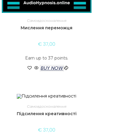
Самовдосконалення
Мислення переможця
€
37,00
Earn up to 37 points.
BUY NOW
Самовдосконалення
Підсилення креативності
€
37,00