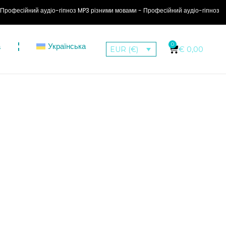
 аудіо-гіпноз MP3 різними мовами - Професійний аудіо-гіпноз MP3 у різноман
а
Українська
0
€
0,00
EUR (€)