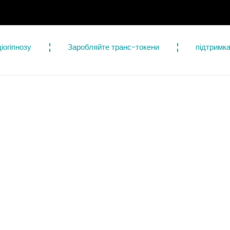
Професійний
іогіпнозу
Заробляйте транс-токени
підтримк