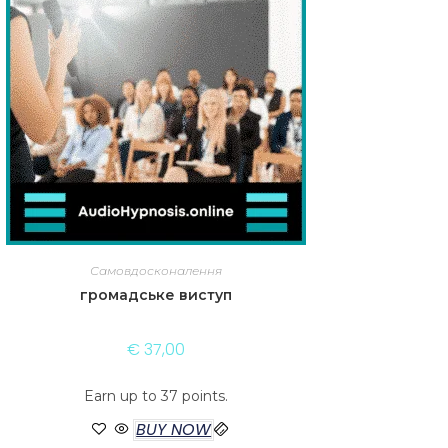
Самовдосконалення
громадське виступ
€
37,00
Earn up to 37 points.
BUY NOW