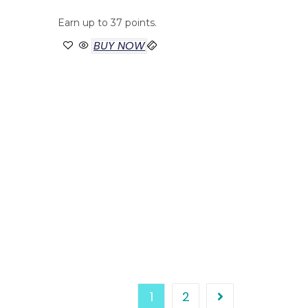
Earn up to 37 points.
BUY NOW
1
2