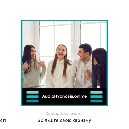
Самовдосконалення
сті
Збільште свою харизму