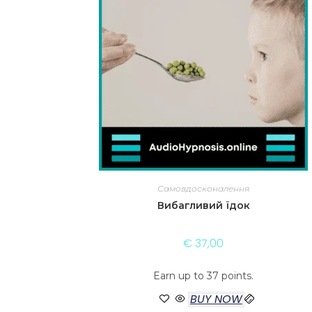
Самовдосконалення
Вибагливий їдок
€
37,00
Earn up to 37 points.
BUY NOW