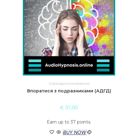
Самовдосконалення
Впоратися з подразниками (АДГД)
€
37,00
Earn up to 37 points.
BUY NOW