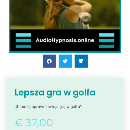
Lepsza gra w golfa
Chcesz poprawić swoją grę w golfa?
€
37,00