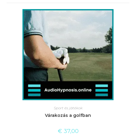
Sport és játékok
Várakozás a golfban
€
37,00