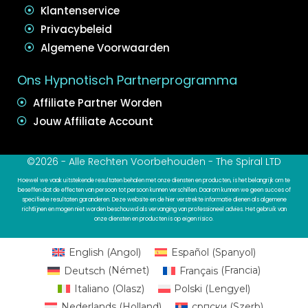
Klantenservice
Privacybeleid
Algemene Voorwaarden
Ons Hypnotisch Partnerprogramma
Affiliate Partner Worden
Jouw Affiliate Account
©2026 - Alle Rechten Voorbehouden - The Spiral LTD
Hoewel we vaak uitstekende resultaten behalen met onze diensten en producten, is het belangrijk om te
beseffen dat de effecten van persoon tot persoon kunnen verschillen. Daarom kunnen we geen succes of
specifieke resultaten garanderen. Deze website en de hier verstrekte informatie dienen als algemene
richtlijnen en mogen niet worden beschouwd als vervanging van professioneel advies. Het gebruik van
onze diensten en producten is op eigen risico.
English
(
Angol
)
Español
(
Spanyol
)
Deutsch
(
Német
)
Français
(
Francia
)
Italiano
(
Olasz
)
Polski
(
Lengyel
)
Nederlands
(
Holland
)
српски
(
Szerb
)