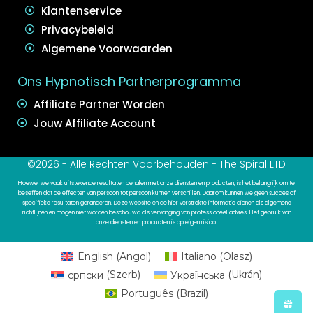
Klantenservice
Privacybeleid
Algemene Voorwaarden
Ons Hypnotisch Partnerprogramma
Affiliate Partner Worden
Jouw Affiliate Account
©2026 - Alle Rechten Voorbehouden - The Spiral LTD
Hoewel we vaak uitstekende resultaten behalen met onze diensten en producten, is het belangrijk om te
beseffen dat de effecten van persoon tot persoon kunnen verschillen. Daarom kunnen we geen succes of
specifieke resultaten garanderen. Deze website en de hier verstrekte informatie dienen als algemene
richtlijnen en mogen niet worden beschouwd als vervanging van professioneel advies. Het gebruik van
onze diensten en producten is op eigen risico.
English
(
Angol
)
Italiano
(
Olasz
)
српски
(
Szerb
)
Українська
(
Ukrán
)
Português
(
Brazil
)