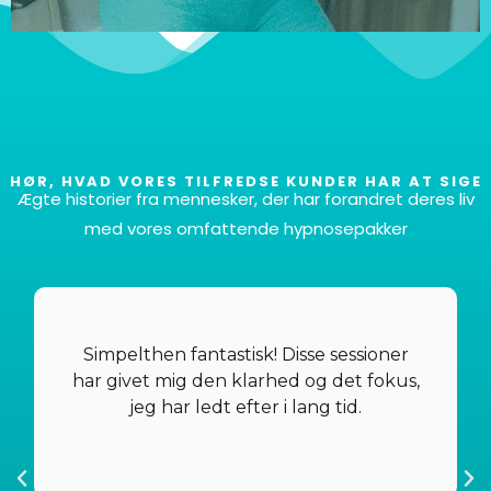
HØR, HVAD VORES TILFREDSE KUNDER HAR AT SIGE
Ægte historier fra mennesker, der har forandret deres liv
I alt 6 filer
med vores omfattende hypnosepakker
Ja, det er rigtigt! Du får seks forskellige filer, der
passer til dine specifikke behov og præferencer, alt
sammen til den utroligt konkurrencedygtige pris af
Simpelthen fantastisk! Disse sessioner
€37.
har givet mig den klarhed og det fokus,
jeg har ledt efter i lang tid.
SHOP NU