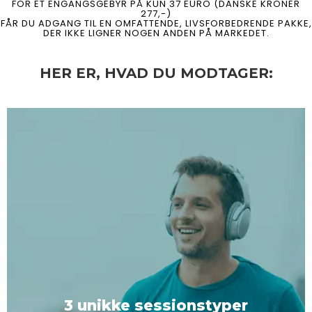
FOR ET ENGANGSGEBYR PÅ KUN 37 EURO (DANSKE KRONER
277,-)
FÅR DU ADGANG TIL EN OMFATTENDE, LIVSFORBEDRENDE PAKKE,
DER IKKE LIGNER NOGEN ANDEN PÅ MARKEDET.
HER ER, HVAD DU MODTAGER:
3 unikke sessionstyper