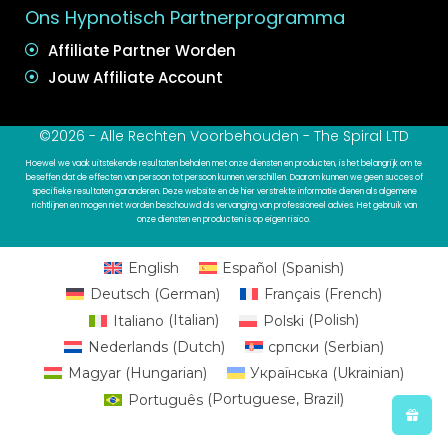
Ons Hypnotisch Partnerprogramma
Affiliate Partner Worden
Jouw Affiliate Account
©2026 - Alle Rechten Voorbehouden - The Spiral LTD
Hoewel we vaak uitstekende resultaten behalen met onze diensten en producten, is het belangrijk om te
beseffen dat de effecten van persoon tot persoon kunnen verschillen. Daarom kunnen we geen succes of
specifieke resultaten garanderen. Deze website en de hier verstrekte informatie dienen als algemene
richtlijnen en mogen niet worden beschouwd als vervanging van professioneel advies. Het gebruik van
onze diensten en producten is op eigen risico.
English
Español
(
Spanish
)
Deutsch
(
German
)
Français
(
French
)
Italiano
(
Italian
)
Polski
(
Polish
)
Nederlands
(
Dutch
)
српски
(
Serbian
)
Magyar
(
Hungarian
)
Українська
(
Ukrainian
)
Português
(
Portuguese, Brazil
)