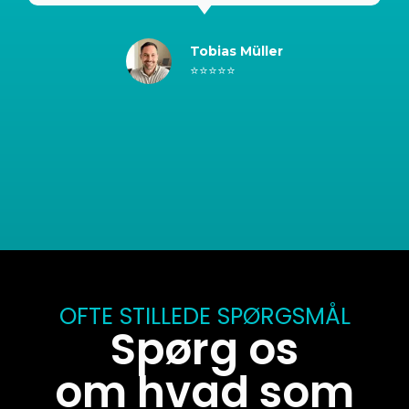
Tobias Müller
⭐⭐⭐⭐⭐
OFTE STILLEDE SPØRGSMÅL
Spørg os
om hvad som