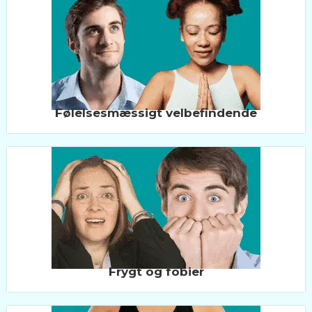
Følelsesmæssigt velbefindende
Frygt og fobier