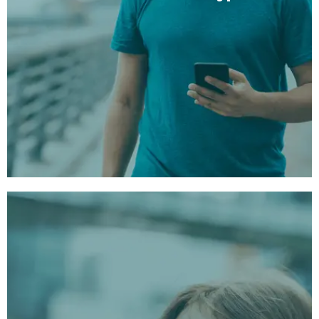
3 unikke sessionstyper
1:
Lang version:
Fordyb dig i en dyb,
transformerende oplevelse.