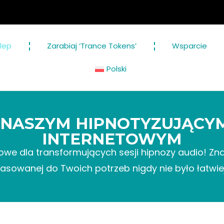
Pr
lep
Zarabiaj ‘Trance Tokens’
Wsparcie
Polski
 NASZYM HIPNOTYZUJĄCYM
INTERNETOWYM
we dla transformujących sesji hipnozy audio! Znale
asowanej do Twoich potrzeb nigdy nie było łatwiej