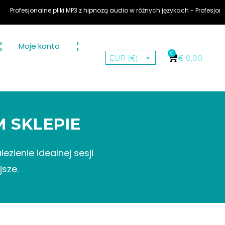
ofesjonalne pliki MP3 z hipnozą audio w różnych językach - Profesjonaln
Moje konto
0
€
0,00
EUR (€)
 SKLEPIE
zienie idealnej sesji
sze.