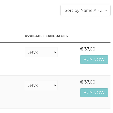
Sort by Name A - Z
AVAILABLE LANGUAGES
€
37,00
BUY NOW
€
37,00
BUY NOW