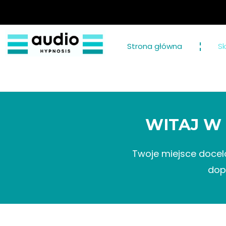
Strona główna
Sk
WITAJ W
Twoje miejsce docelo
dop