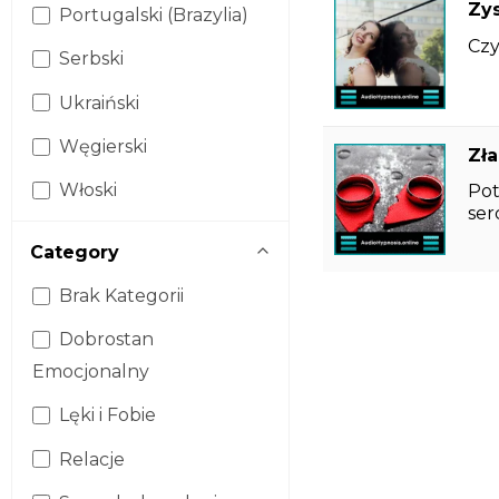
Zys
Portugalski (Brazylia)
Czy
Serbski
Ukraiński
Węgierski
Zł
Włoski
Pot
se
Category
Brak Kategorii
Dobrostan
Emocjonalny
Lęki i Fobie
Relacje